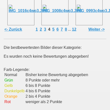
nterwegs
<- Zurück
1
2
3
4
5
6
7
8
...
12
Weiter ->
Die bestbewertesten Bilder dieser Kategorie:
Es wurden noch keine Bewertungen abgegeben!
Farb-Legende:
Normal
Bisher keine Bewertung abgegeben
Grün
8 Punkte oder mehr
Gelb
6 bis 8 Punkte
Dunkelgelb
4 bis 6 Punkte
Orange
2 bis 4 Punkte
Rot
weniger als 2 Punkte