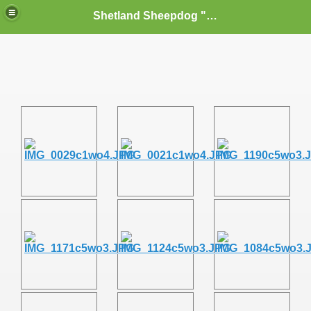
Shetland Sheepdog "Sheltie" s vom Dornenfeld FCI
Zwinger