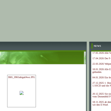
NEWS
17.05.2026 Alle We
17.04.2026 Der F
22.03.2026 Welpen
18.01.2026 Alle E
gefunden.
IMG_0961abigail4wo.JPG
04.01.2026 Ein fr
27.12.2025 1. Be
1.SSCD und die N
20.12.2025 Sie si
vom Dornenfeld F
18.11.2025 ab den
wir den E-Wurf.