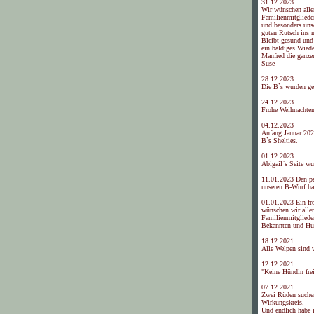
31.12.2023
Wir wünschen alle
Familienmitgliede
und besonders uns
guten Rutsch ins 
Bleibt gesund und 
ein baldiges Wied
Manfred die ganze
Suse
28.12.2023
Die B`s wurden ge
24.12.2023
Frohe Weihnachte
04.12.2023
Anfang Januar 202
B`s Shelties.
01.12.2023
Abigail`s Seite wu
11.01.2023 Den p
unseren B-Wurf ha
01.01.2023 Ein fr
wünschen wir alle
Familienmitgliede
Bekannten und Hun
18.12.2021
Alle Welpen sind 
12.12.2021
"Keine Hündin frei
07.12.2021
Zwei Rüden suche
Wirkungskreis.
Und endlich habe i