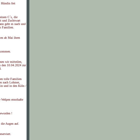
e Hündin frei
leinen C´s, die
zt und Zuchtwart
ann geht es nach und
n Familien.
ten ab Mai ihren
ekommen.
nen wir mitteilen,
 den 10.04.2024 zur
d.
en tolle Familien
sen nach Lohmer,
lin und in den Köln /
e Welpen ernsthafte
geworden !
 die Augen auf.
eserviert.