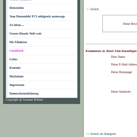
Deckrüden
<- Zurück
Vom Dornenfeld FCI erfolgrech unterwegs
Deine Bewe
So leben....
Unsere Hunde Welt weit
Die Filmkiste
Gästebuch
Kommentar zu dieser Seite hinzufügen
Dein Name:
Links
Deine E-Mail-Adress
Kontakt
Deine Homepage:
Diaclaimer
Impressum
Deine Nachricht:
Datenschutzerklärung
Copyright @ Susanne Robens
<= Zurück zur Kategorie