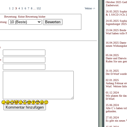
Oktober 2025 Gedu
Zauberwort.
1
2
3
4
5
6
7
8
...
152
Weiter ->
26.05.2025 Sophi
& 1.SSCD J-Ch 2
Bewertung: Keine Bewertung bisher
24.05.2025 Sophi
rtung:
Jugendsieger 2025
23.04.2025 Beide
Wurf haben tolle 
16.04.2025 Dante 
neuen Wirkungskre
:
05.04.2025
Dante und Darwin 
e:
Rufen Sie uns ger
31.01.2025
Der D-Wurf wurde
02.01.2025
Anfang Februar er
Wurf. Weitere Info
01.12.2024
Wir planen für da
D-Wurf.
25.06.2024
Alle C`s haben tol
gefunden.
27.05.2024
Es gibt ein neues
15.05.2024