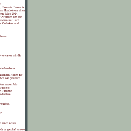
n
r, Freunde, Bekannte
ere Hundeeltern einen
neue Jahre 2024.
wir freuen uns auf
ersehen mit Euch.
n Vierbeiner und
boren.
n
4 erwarten wir die
rde bearbeitet.
assenden Rüden für
ben wir gefunden.
ohes neues Jahr
n unseren
r, Freunde,
deeltern.
vergeben.
!"
n einen neuen
ch es geschaft unsere