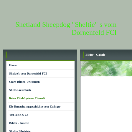
Shetland Sheepdog "Sheltie" s vom
Dornenfeld FCI
Bilder - Galerie
Home
Sheltie`s vom Dornenfeld FCI
Clara Bilder, Urkunden
Sheltie-Wurfkiste
Reico Vital-Systeme Tierwelt
Die Entstehungsgeschichte vom Zwinger
YouTube & Co
Bilder - Galerie
Sheltie Filmkiste