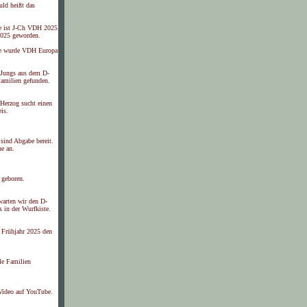
ld heißt das
e ist J-Ch VDH 2025
025 geworden.
e wurde VDH Europa
 Jungs aus dem D-
Familien gefunden.
Herzog sucht einen
is.
sind Abgabe bereit.
ne an.
 geboren.
warten wir den D-
s in der Wurfkiste.
s Frühjahr 2025 den
le Familien
 Video auf YouTube.