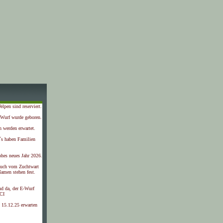
lpen sind reserviert.
-Wurf wurde geboren.
 werden erwartet.
´s haben Familien
ohes neues Jahr 2026.
such vom Zuchtwart
amen stehen fest.
nd da, der E-Wurf
CI
 15.12.25 erwarten