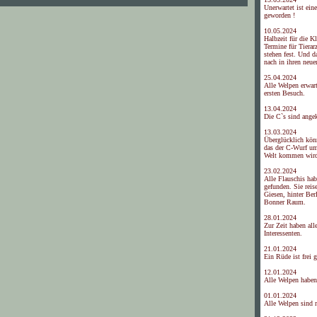
Unerwartet ist ein
geworden !
10.05.2024
Halbzeit für die K
Termine für Tierar
stehen fest. Und d
nach in ihren neue
25.04.2024
Alle Welpen erwar
ersten Besuch.
13.04.2024
Die C`s sind ang
13.03.2024
Überglücklich kön
das der C-Wurf um
Welt kommen wir
23.02.2024
Alle Flauschis hab
gefunden. Sie rei
Giesen, hinter Ber
Bonner Raum.
28.01.2024
Zur Zeit haben all
Interessenten.
21.01.2024
Ein Rüde ist frei 
12.01.2024
Alle Welpen haben
01.01.2024
Alle Welpen sind r