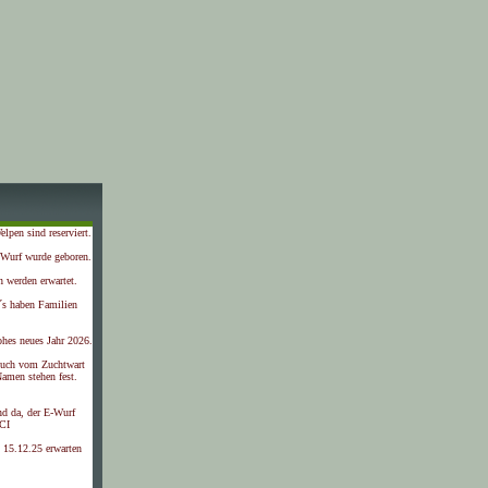
lpen sind reserviert.
-Wurf wurde geboren.
 werden erwartet.
´s haben Familien
ohes neues Jahr 2026.
such vom Zuchtwart
amen stehen fest.
nd da, der E-Wurf
CI
 15.12.25 erwarten