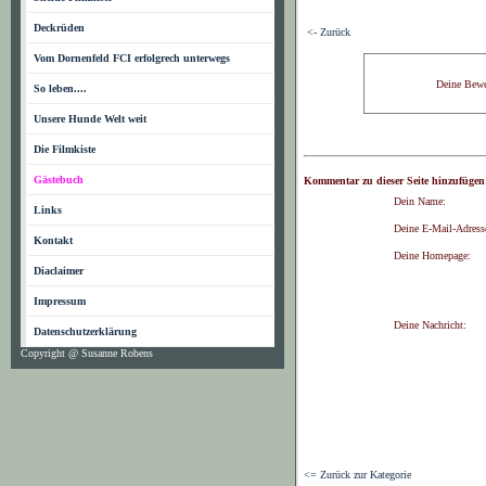
Deckrüden
<- Zurück
Vom Dornenfeld FCI erfolgrech unterwegs
Deine Bewe
So leben....
Unsere Hunde Welt weit
Die Filmkiste
Gästebuch
Kommentar zu dieser Seite hinzufügen
Dein Name:
Links
Deine E-Mail-Adress
Kontakt
Deine Homepage:
Diaclaimer
Impressum
Deine Nachricht:
Datenschutzerklärung
Copyright @ Susanne Robens
<= Zurück zur Kategorie