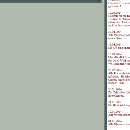
Unerwartet ist ein
geworden !
10.05.2024
Halbzeit für die K
Termine für Tierar
stehen fest. Und d
nach in ihren neue
25.04.2024
Alle Welpen erwar
ersten Besuch.
13.04.2024
Die C`s sind ang
13.03.2024
Überglücklich kön
das der C-Wurf um
Welt kommen wir
23.02.2024
Alle Flauschis hab
gefunden. Sie rei
Giesen, hinter Ber
Bonner Raum.
28.01.2024
Zur Zeit haben all
Interessenten.
21.01.2024
Ein Rüde ist frei 
12.01.2024
Alle Welpen haben
01.01.2024
Alle Welpen sind r