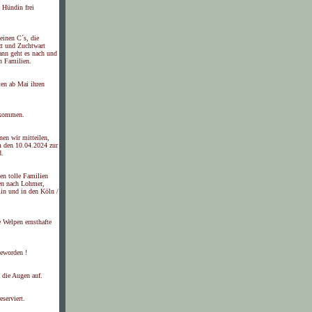
e Hündin frei
leinen C´s, die
zt und Zuchtwart
ann geht es nach und
n Familien.
ten ab Mai ihren
ekommen.
nen wir mitteilen,
 den 10.04.2024 zur
d.
en tolle Familien
sen nach Lohmer,
lin und in den Köln /
e Welpen ernsthafte
geworden !
 die Augen auf.
eserviert.