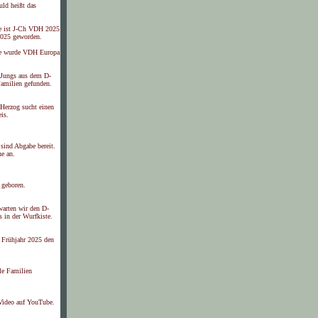
ld heißt das
e ist J-Ch VDH 2025
025 geworden.
e wurde VDH Europa
 Jungs aus dem D-
Familien gefunden.
Herzog sucht einen
is.
sind Abgabe bereit.
ne an.
 geboren.
warten wir den D-
s in der Wurfkiste.
s Frühjahr 2025 den
le Familien
 Video auf YouTube.