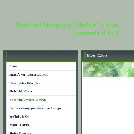
Shetland Sheepdog "Sheltie" s vom
Dornenfeld FCI
Bilder - Galerie
Home
Sheltie`s vom Dornenfeld FCI
Clara Bilder, Urkunden
Sheltie-Wurfkiste
Reico Vital-Systeme Tierwelt
Die Entstehungsgeschichte vom Zwinger
YouTube & Co
Bilder - Galerie
Sheltie Filmkiste