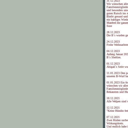
31.12.2023
Wir wünschen alle
Familienmitgliede
und besonders uns
guten Rutsch ins 
Bleibt gesund und 
ein baldiges Wied
Manfred die ganze
Suse
28.12.2023
Die B`s wurden ge
24.12.2023
Frohe Weihnachte
04.12.2023
Anfang Januar 202
B`s Shelties.
01.12.2023
Abigail`s Seite wu
11.01.2023 Den p
unseren B-Wurf ha
01.01.2023 Ein fr
wünschen wir alle
Familienmitgliede
Bekannten und Hun
18.12.2021
Alle Welpen sind 
12.12.2021
"Keine Hündin frei
07.12.2021
Zwei Rüden suche
Wirkungskreis.
Und endlich habe i