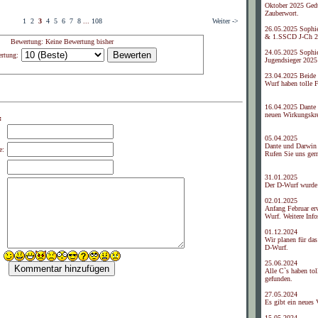
Oktober 2025 Gedu
Zauberwort.
1
2
3
4
5
6
7
8
...
108
Weiter ->
26.05.2025 Sophi
& 1.SSCD J-Ch 2
Bewertung: Keine Bewertung bisher
24.05.2025 Sophi
rtung:
Jugendsieger 2025
23.04.2025 Beide
Wurf haben tolle 
16.04.2025 Dante 
neuen Wirkungskre
:
05.04.2025
Dante und Darwin 
e:
Rufen Sie uns ger
31.01.2025
Der D-Wurf wurde
02.01.2025
Anfang Februar er
Wurf. Weitere Info
01.12.2024
Wir planen für da
D-Wurf.
25.06.2024
Alle C`s haben tol
gefunden.
27.05.2024
Es gibt ein neues
15.05.2024