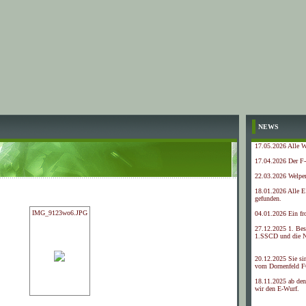
NEWS
17.05.2026 Alle We
17.04.2026 Der F
22.03.2026 Welpen
18.01.2026 Alle E
gefunden.
IMG_9123wo6.JPG
04.01.2026 Ein fr
27.12.2025 1. Be
1.SSCD und die N
20.12.2025 Sie si
vom Dornenfeld F
18.11.2025 ab den
wir den E-Wurf.