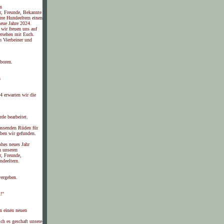
n
r, Freunde, Bekannte
ere Hundeeltern einen
neue Jahre 2024.
wir freuen uns auf
ersehen mit Euch.
n Vierbeiner und
boren.
n
4 erwarten wir die
rde bearbeitet.
assenden Rüden für
ben wir gefunden.
ohes neues Jahr
n unseren
r, Freunde,
deeltern.
vergeben.
!"
n einen neuen
ch es geschaft unsere