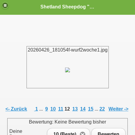
Shetland Sheepdog "Sheltie" s vom Dornenfeld FCI
20260426_181054f-wurf2woche1.jpg
Zwinger
<- Zurück
1
...
9
10
11
12
13
14
15
...
22
Weiter ->
Bewertung: Keine Bewertung bisher
Deine
10 (Beste)
Bewerten