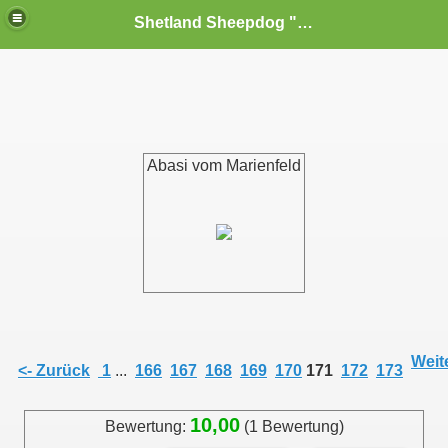
Shetland Sheepdog "Sheltie" s vom Dornenfeld FCI
Abasi vom Marienfeld
Zwinger
Weite
<- Zurück
1
...
166
167
168
169
170
171
172
173
10,00
Bewertung:
(1 Bewertung)