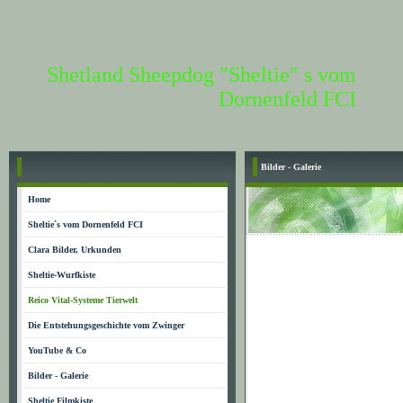
Shetland Sheepdog "Sheltie" s vom
Dornenfeld FCI
Bilder - Galerie
Home
Sheltie`s vom Dornenfeld FCI
Clara Bilder, Urkunden
Sheltie-Wurfkiste
Reico Vital-Systeme Tierwelt
Die Entstehungsgeschichte vom Zwinger
YouTube & Co
Bilder - Galerie
Sheltie Filmkiste