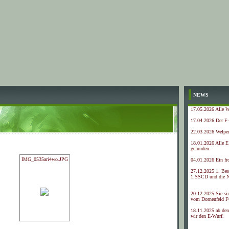
NEWS
17.05.2026 Alle We
17.04.2026 Der F
22.03.2026 Welpen
18.01.2026 Alle E
gefunden.
IMG_0535ari4wo.JPG
04.01.2026 Ein fr
27.12.2025 1. Be
1.SSCD und die N
20.12.2025 Sie si
vom Dornenfeld F
18.11.2025 ab den
wir den E-Wurf.