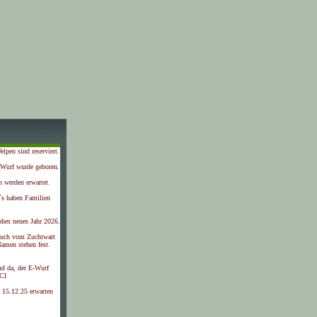
lpen sind reserviert.
-Wurf wurde geboren.
 werden erwartet.
´s haben Familien
ohes neues Jahr 2026.
such vom Zuchtwart
amen stehen fest.
nd da, der E-Wurf
CI
 15.12.25 erwarten