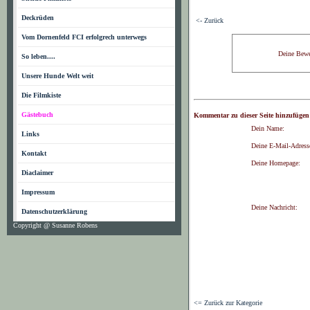
Deckrüden
<- Zurück
Vom Dornenfeld FCI erfolgrech unterwegs
Deine Bewe
So leben....
Unsere Hunde Welt weit
Die Filmkiste
Gästebuch
Kommentar zu dieser Seite hinzufügen
Dein Name:
Links
Deine E-Mail-Adress
Kontakt
Deine Homepage:
Diaclaimer
Impressum
Deine Nachricht:
Datenschutzerklärung
Copyright @ Susanne Robens
<= Zurück zur Kategorie