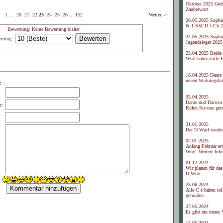
Oktober 2025 Gedu
Zauberwort.
1
...
20
21
22
23
24
25
26
...
152
Weiter ->
26.05.2025 Sophi
& 1.SSCD J-Ch 2
Bewertung: Keine Bewertung bisher
24.05.2025 Sophi
rtung:
Jugendsieger 2025
23.04.2025 Beide
Wurf haben tolle 
16.04.2025 Dante 
neuen Wirkungskre
:
05.04.2025
Dante und Darwin 
e:
Rufen Sie uns ger
31.01.2025
Der D-Wurf wurde
02.01.2025
Anfang Februar er
Wurf. Weitere Info
01.12.2024
Wir planen für da
D-Wurf.
25.06.2024
Alle C`s haben tol
gefunden.
27.05.2024
Es gibt ein neues
15.05.2024