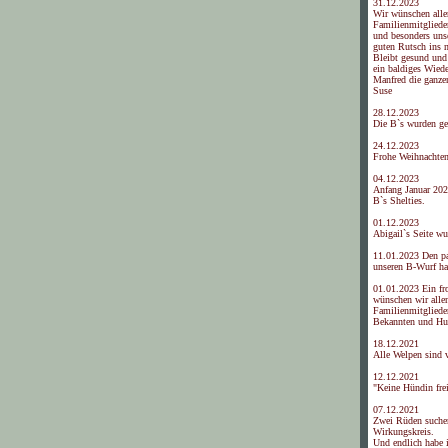
31.12.2023
Wir wünschen alle
Familienmitgliede
und besonders uns
guten Rutsch ins 
Bleibt gesund und 
ein baldiges Wied
Manfred die ganze
Suse
28.12.2023
Die B`s wurden ge
24.12.2023
Frohe Weihnachte
04.12.2023
Anfang Januar 202
B`s Shelties.
01.12.2023
Abigail`s Seite wu
11.01.2023 Den p
unseren B-Wurf ha
01.01.2023 Ein fr
wünschen wir alle
Familienmitgliede
Bekannten und Hun
18.12.2021
Alle Welpen sind 
12.12.2021
"Keine Hündin frei
07.12.2021
Zwei Rüden suche
Wirkungskreis.
Und endlich habe i