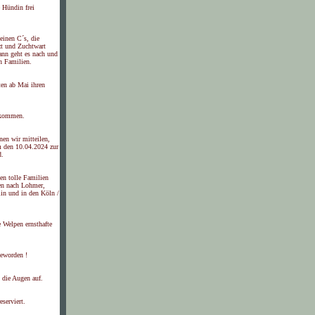
e Hündin frei
leinen C´s, die
zt und Zuchtwart
ann geht es nach und
n Familien.
ten ab Mai ihren
ekommen.
nen wir mitteilen,
 den 10.04.2024 zur
d.
en tolle Familien
sen nach Lohmer,
lin und in den Köln /
e Welpen ernsthafte
geworden !
 die Augen auf.
eserviert.