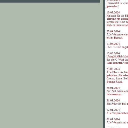
Unerwartet ist ein
geworden !
10.05.2024
Halbzeit für die K
Termine für Tierar
stehen fest. Und d
nach in ihren neue
25.04.2024
Alle Welpen erwar
ersten Besuch.
13.04.2024
Die C`s sind ang
13.03.2024
Überglücklich kön
das der C-Wurf um
Welt kommen wir
23.02.2024
Alle Flauschis hab
gefunden. Sie rei
Giesen, hinter Ber
Bonner Raum.
28.01.2024
Zur Zeit haben all
Interessenten.
21.01.2024
Ein Rüde ist frei 
12.01.2024
Alle Welpen haben
01.01.2024
Alle Welpen sind r