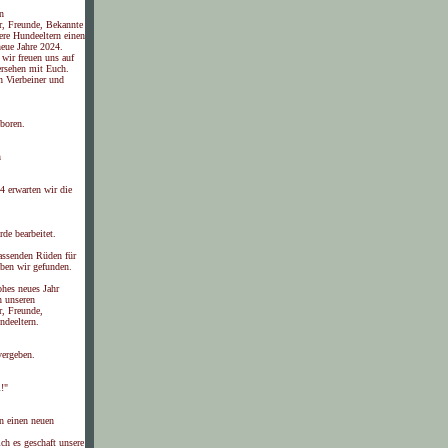
n
r, Freunde, Bekannte
ere Hundeeltern einen
neue Jahre 2024.
wir freuen uns auf
ersehen mit Euch.
n Vierbeiner und
boren.
n
4 erwarten wir die
rde bearbeitet.
assenden Rüden für
ben wir gefunden.
ohes neues Jahr
n unseren
r, Freunde,
deeltern.
vergeben.
!"
n einen neuen
ch es geschaft unsere