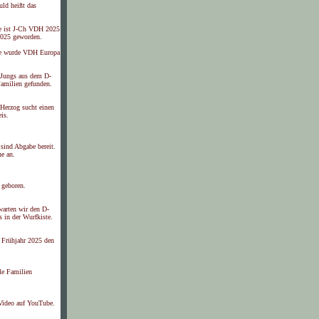
ld heißt das
e ist J-Ch VDH 2025
025 geworden.
e wurde VDH Europa
 Jungs aus dem D-
Familien gefunden.
Herzog sucht einen
is.
sind Abgabe bereit.
ne an.
 geboren.
warten wir den D-
s in der Wurfkiste.
s Frühjahr 2025 den
le Familien
 Video auf YouTube.