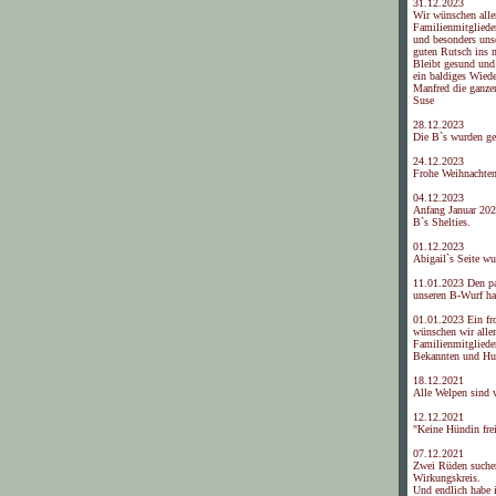
31.12.2023
Wir wünschen alle
Familienmitgliede
und besonders uns
guten Rutsch ins 
Bleibt gesund und 
ein baldiges Wied
Manfred die ganze
Suse
28.12.2023
Die B`s wurden ge
24.12.2023
Frohe Weihnachte
04.12.2023
Anfang Januar 202
B`s Shelties.
01.12.2023
Abigail`s Seite wu
11.01.2023 Den p
unseren B-Wurf ha
01.01.2023 Ein fr
wünschen wir alle
Familienmitgliede
Bekannten und Hun
18.12.2021
Alle Welpen sind 
12.12.2021
"Keine Hündin frei
07.12.2021
Zwei Rüden suche
Wirkungskreis.
Und endlich habe i