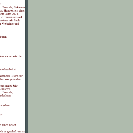
n
r, Freunde, Bekannte
ere Hundeeltern einen
neue Jahre 2024.
wir freuen uns auf
ersehen mit Euch.
n Vierbeiner und
boren.
n
4 erwarten wir die
rde bearbeitet.
assenden Rüden für
ben wir gefunden.
ohes neues Jahr
n unseren
r, Freunde,
deeltern.
vergeben.
!"
n einen neuen
ch es geschaft unsere