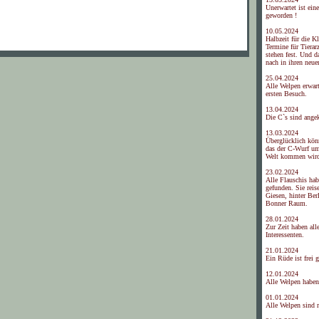
Unerwartet ist ein
geworden !
10.05.2024
Halbzeit für die K
Termine für Tierar
stehen fest. Und d
nach in ihren neue
25.04.2024
Alle Welpen erwar
ersten Besuch.
13.04.2024
Die C`s sind ang
13.03.2024
Überglücklich kön
das der C-Wurf um
Welt kommen wir
23.02.2024
Alle Flauschis hab
gefunden. Sie rei
Giesen, hinter Ber
Bonner Raum.
28.01.2024
Zur Zeit haben all
Interessenten.
21.01.2024
Ein Rüde ist frei 
12.01.2024
Alle Welpen haben
01.01.2024
Alle Welpen sind r