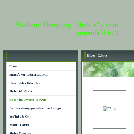
Shetland Sheepdog "Sheltie" s vom
Dornenfeld FCI
Bilder - Galerie
Home
Sheltie`s vom Dornenfeld FCI
Clara Bilder, Urkunden
Sheltie-Wurfkiste
Reico Vital-Systeme Tierwelt
Die Entstehungsgeschichte vom Zwinger
YouTube & Co
Bilder - Galerie
Sheltie Filmkiste