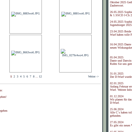
Oktober 2025 Gedu
Zauberwort.
26.05.2025 Sophi
& 1.SSCD J-Ch 2
24.05.2025 Sophi
Jugendsieger 2025
23.04.2025 Beide
Wurf haben tolle 
16.04.2025 Dante 
neuen Wirkungskre
05.04.2025
Dante und Darwin 
Rufen Sie uns ger
31.01.2025
1
2
3
4
5
6
7
8
...
12
Weiter ->
Der D-Wurf wurde
02.01.2025
Anfang Februar er
Wurf. Weitere Info
ie:
01.12.2024
eben!
Wir planen für da
D-Wurf.
25.06.2024
egeben
Alle C`s haben tol
gefunden.
27.05.2024
Es gibt ein neues
15.05.2024