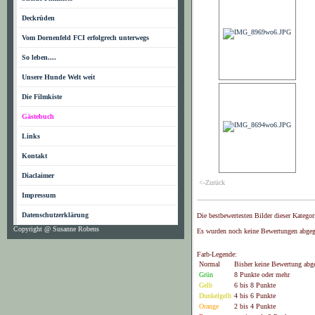
Deckrüden
Vom Dornenfeld FCI erfolgrech unterwegs
So leben....
Unsere Hunde Welt weit
Die Filmkiste
Gästebuch
Links
Kontakt
Diaclaimer
<-Zurück
Impressum
Datenschutzerklärung
Die bestbewertesten Bilder dieser Kategor
Copyright @ Susanne Robens
Es wurden noch keine Bewertungen abgeg
Farb-Legende:
Normal
Bisher keine Bewertung abg
Grün
8 Punkte oder mehr
Gelb
6 bis 8 Punkte
Dunkelgelb
4 bis 6 Punkte
Orange
2 bis 4 Punkte