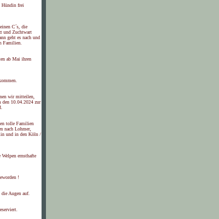
e Hündin frei
leinen C´s, die
zt und Zuchtwart
ann geht es nach und
n Familien.
ten ab Mai ihren
ekommen.
nen wir mitteilen,
 den 10.04.2024 zur
d.
en tolle Familien
sen nach Lohmer,
lin und in den Köln /
e Welpen ernsthafte
geworden !
 die Augen auf.
eserviert.