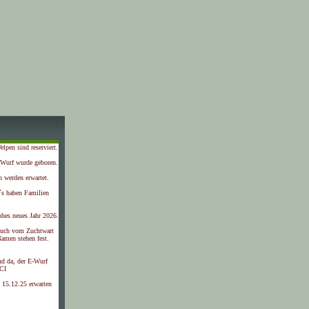
lpen sind reserviert.
-Wurf wurde geboren.
 werden erwartet.
´s haben Familien
ohes neues Jahr 2026.
such vom Zuchtwart
amen stehen fest.
nd da, der E-Wurf
CI
 15.12.25 erwarten